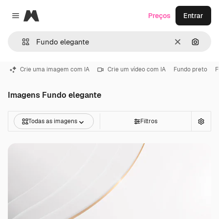
Magnific
Preços
Entrar
Close menu
Limpar
Pesqui
Crie uma imagem com IA
Crie um vídeo com IA
Fundo preto
F
Imagens Fundo elegante
Todas as imagens
Filtros