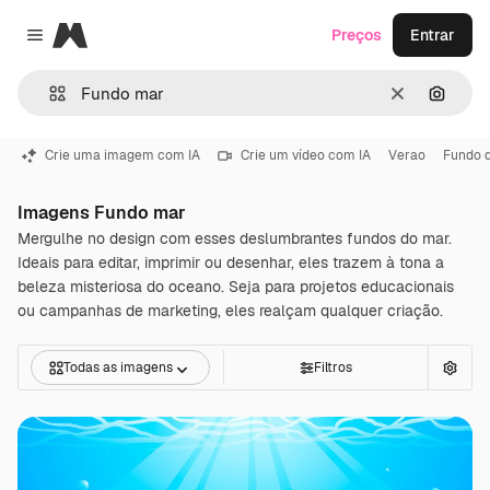
Magnific
Preços
Entrar
Close menu
Limpar
Pesqui
Crie uma imagem com IA
Crie um vídeo com IA
Verao
Fundo 
Imagens Fundo mar
Mergulhe no design com esses deslumbrantes fundos do mar.
Ideais para editar, imprimir ou desenhar, eles trazem à tona a
beleza misteriosa do oceano. Seja para projetos educacionais
ou campanhas de marketing, eles realçam qualquer criação.
Todas as imagens
Filtros