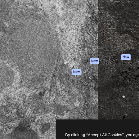
iativa para você direcionar
Spaces
Academy
alho. Mais de 1 milhão de
Assistente de IA
Documentação
e criativos, empresas,
Gerador de
Atendimento
dios.
imagens
Termos e
Gerador de vídeos
condições
Texto para voz
Política de
privacidade
Conteúdo de stock
Originais
MCP para
New
New
Claude/ChatGPT
Política de cooki
Agentes
Central de
New
confiabilidade
API
Afiliados
App móvel
Empresas
Todas as
ferramentas
-
2026
Freepik Company S.L.U.
Todos os direitos reservados
.
By clicking “Accept All Cookies”, you ag