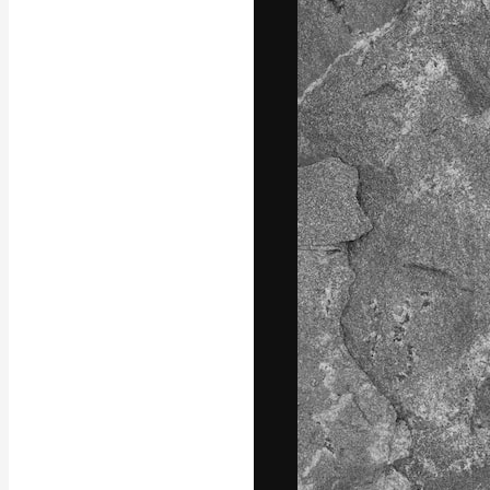
A plataforma cr
seu melhor trab
assinantes entr
agências e estú
Português
Copyright © 2010