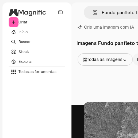
Criar
Crie uma imagem com IA
Início
Buscar
Imagens Fundo panfleto t
Stock
Todas as imagens
Explorar
Todas as imagens
Todas as ferramentas
Vetores
Ilustrações
Fotos
PSD
Modelos
Mockups
Vídeos
Clipes de vídeo
Animações
Modelos de vídeos
Ícones
Modelos 3D
Fontes