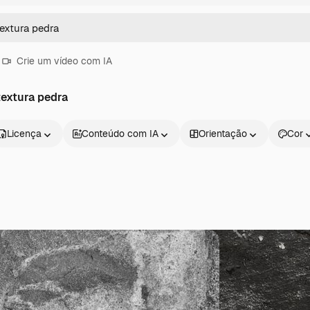
Crie um vídeo com IA
extura pedra
Licença
Conteúdo com IA
Orientação
Cor
Produtos
Começar