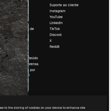
Preços
Suporte ao cliente
Sobre nós
Instagram
Reviews
YouTube
Emprego
LinkedIn
Tendências de
TikTok
pesquisa
Discord
Blog
X
Eventos
Reddit
es
Slidesgo
Vender conteúdo
Sala de imprensa
Procurando por
magnific.ai?
ree to the storing of cookies on your device to enhance site