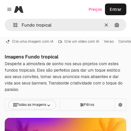
Magnific
Preços
Entrar
Close menu
Limpar
Pesqui
Crie uma imagem com IA
Crie um vídeo com IA
Verao
Convite
Imagens Fundo tropical
Desperte a atmosfera de sonho nos seus projetos com estes
fundos tropicais. Eles são perfeitos para dar um toque exótico
aos seus convites, tornar seus anúncios mais atraentes e dar
vida aos seus banners. Transborde criatividade com o toque do
paraíso.
Todas as imagens
Filtros