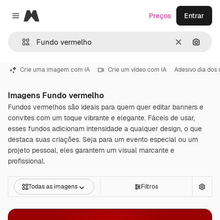
Magnific
Preços
Entrar
Close menu
Limpar
Pesqui
Crie uma imagem com IA
Crie um vídeo com IA
Adesivo dia dos
Imagens Fundo vermelho
Fundos vermelhos são ideais para quem quer editar banners e
convites com um toque vibrante e elegante. Fáceis de usar,
esses fundos adicionam intensidade a qualquer design, o que
destaca suas criações. Seja para um evento especial ou um
projeto pessoal, eles garantem um visual marcante e
profissional.
Todas as imagens
Filtros