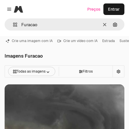
Magnific
Preços
Entrar
Close menu
Limpar
Pesqui
Crie uma imagem com IA
Crie um vídeo com IA
Estrada
Suste
Imagens Furacao
Todas as imagens
Filtros