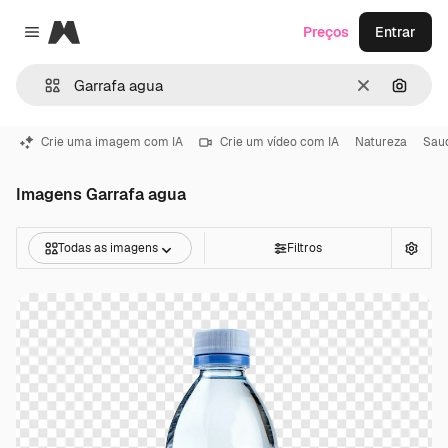
Magnific
Preços
Entrar
Close menu
Limpar
Pesqui
Crie uma imagem com IA
Crie um vídeo com IA
Natureza
Sau
Imagens Garrafa agua
Todas as imagens
Filtros