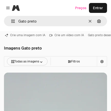
Magnific
Preços
Entrar
Close menu
Limpar
Pesqui
Crie uma imagem com IA
Crie um vídeo com IA
Gato preto dese
Imagens Gato preto
Todas as imagens
Filtros