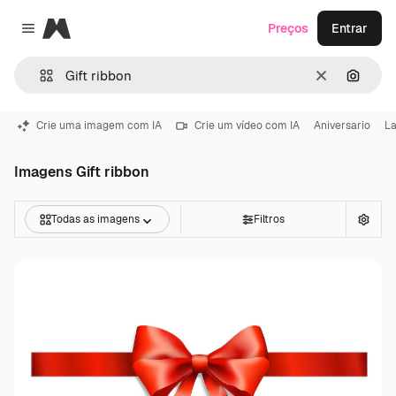
Magnific
Preços
Entrar
Close menu
Limpar
Pesqui
Crie uma imagem com IA
Crie um vídeo com IA
Aniversario
L
Imagens Gift ribbon
Todas as imagens
Filtros