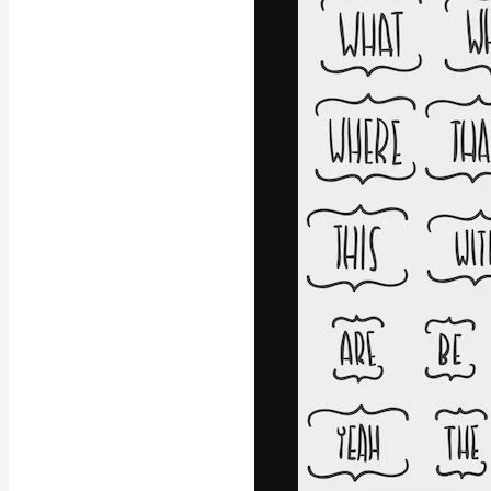
A plataforma cr
seu melhor trab
assinantes entr
agências e estú
Português
Copyright © 2010