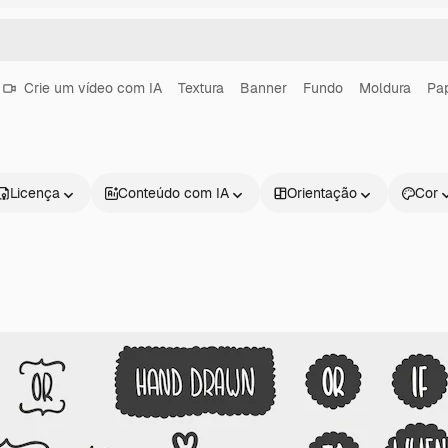
Crie um vídeo com IA
Textura
Banner
Fundo
Moldura
Pap
Licença
Conteúdo com IA
Orientação
Cor
Produtos
Começar