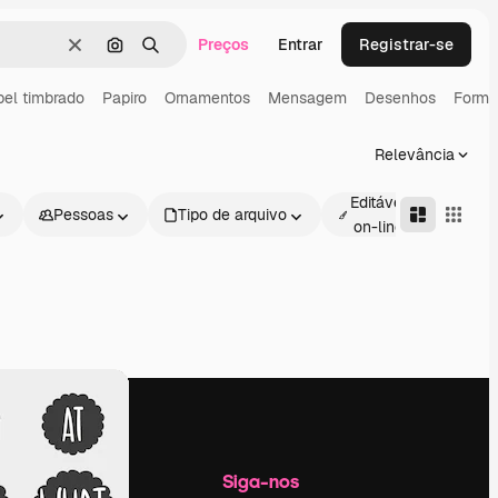
Preços
Entrar
Registrar-se
Limpar
Pesquisar por imagem
Buscar
el timbrado
Papiro
Ornamentos
Mensagem
Desenhos
Forma
Relevância
Editável
Pessoas
Tipo de arquivo
Avan
on-line
Empresa
Siga-nos