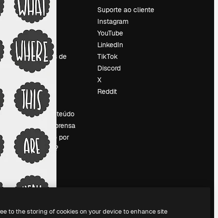
Preços
Suporte ao cliente
Sobre nós
Instagram
Reviews
YouTube
Emprego
LinkedIn
Tendências de
TikTok
pesquisa
Discord
Blog
X
Eventos
Reddit
es
Slidesgo
Vender conteúdo
Sala de imprensa
Procurando por
magnific.ai?
ree to the storing of cookies on your device to enhance site