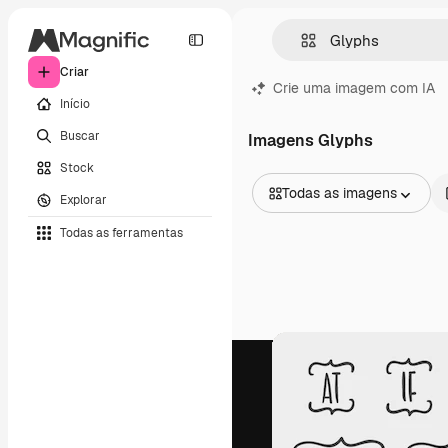
Criar
Crie uma imagem com IA
Início
Buscar
Imagens Glyphs
Stock
Todas as imagens
Explorar
Todas as imagens
Todas as ferramentas
Vetores
Ilustrações
Fotos
PSD
Modelos
Mockups
Vídeos
Clipes de vídeo
Animações
Modelos de vídeos
Ícones
Modelos 3D
Fontes