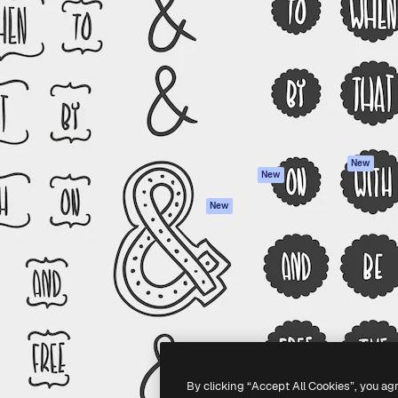
iativa para você direcionar
Spaces
Academy
alho. Mais de 1 milhão de
Assistente de IA
Documentação
e criativos, empresas,
Gerador de
Atendimento
dios.
imagens
Termos e
Gerador de vídeos
condições
Texto para voz
Política de
privacidade
Conteúdo de stock
Originais
MCP para
New
New
Claude/ChatGPT
Política de cooki
Agentes
Central de
New
confiabilidade
API
Afiliados
App móvel
Empresas
Todas as
ferramentas
-
2026
Freepik Company S.L.U.
Todos os direitos reservados
.
By clicking “Accept All Cookies”, you ag