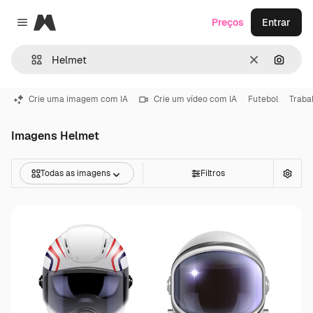
Magnific
Preços
Entrar
Close menu
Limpar
Pesqui
Crie uma imagem com IA
Crie um vídeo com IA
Futebol
Traba
Imagens Helmet
Todas as imagens
Filtros