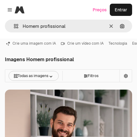
Magnific
Preços
Entrar
Close menu
Limpar
Pesqui
Crie uma imagem com IA
Crie um vídeo com IA
Tecnologia
Es
Imagens Homem profissional
Todas as imagens
Filtros