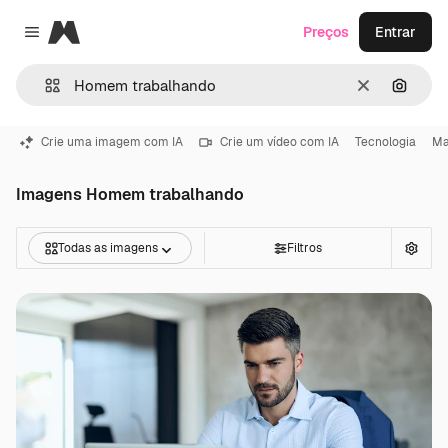
Magnific
Preços
Entrar
Close menu
Limpar
Pesqui
Crie uma imagem com IA
Crie um vídeo com IA
Tecnologia
Ma
Imagens Homem trabalhando
Todas as imagens
Filtros