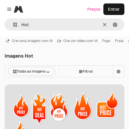
Magnific
Preços
Entrar
Close menu
Limpar
Pesqui
Crie uma imagem com IA
Crie um vídeo com IA
Fogo
Praia
Imagens Hot
Todas as imagens
Filtros