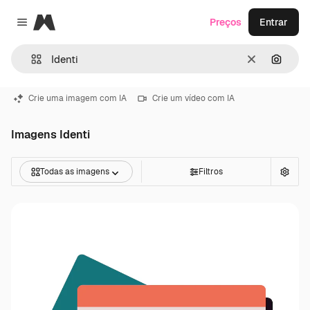
Magnific
Preços
Entrar
Close menu
Limpar
Pesqui
Crie uma imagem com IA
Crie um vídeo com IA
Imagens Identi
Todas as imagens
Filtros