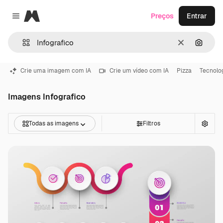
Magnific
Preços
Entrar
Close menu
Limpar
Pesqui
Crie uma imagem com IA
Crie um vídeo com IA
Pizza
Tecnolo
Imagens Infografico
Todas as imagens
Filtros