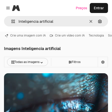
Magnific
Preços
Entrar
Close menu
Limpar
Pesqui
Crie uma imagem com IA
Crie um vídeo com IA
Tecnologia
So
Imagens Inteligencia artificial
Todas as imagens
Filtros