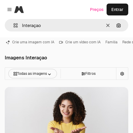
Magnific
Preços
Entrar
Close menu
Limpar
Pesqui
Crie uma imagem com IA
Crie um vídeo com IA
Familia
Rede s
Imagens Interaçao
Todas as imagens
Filtros