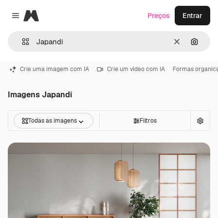
Magnific
Preços
Entrar
Close menu
Limpar
Pesqui
Crie uma imagem com IA
Crie um vídeo com IA
Formas organic
Imagens Japandi
Todas as imagens
Filtros