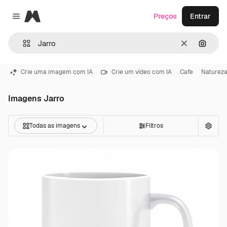
Magnific
Preços
Entrar
Close menu
Limpar
Pesqui
Crie uma imagem com IA
Crie um vídeo com IA
Cafe
Naturez
Imagens Jarro
Todas as imagens
Filtros