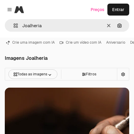
Magnific
Preços
Entrar
Close menu
Limpar
Pesqui
Crie uma imagem com IA
Crie um vídeo com IA
Aniversario
De
Imagens Joalheria
Todas as imagens
Filtros