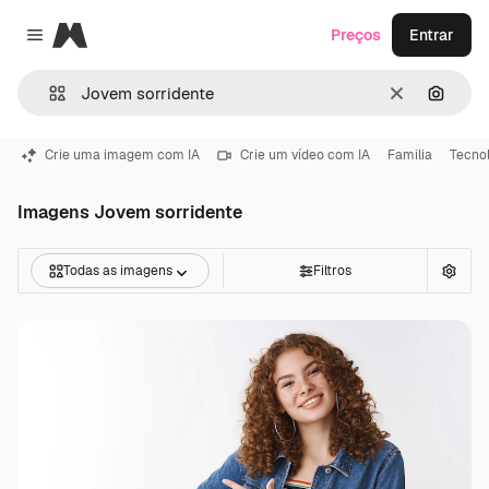
Magnific
Preços
Entrar
Close menu
Limpar
Pesqui
Crie uma imagem com IA
Crie um vídeo com IA
Familia
Tecno
Imagens Jovem sorridente
Todas as imagens
Filtros