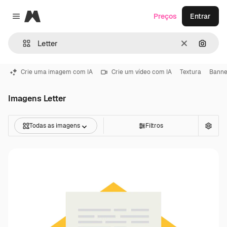
Magnific
Preços
Entrar
Close menu
Limpar
Pesqui
Crie uma imagem com IA
Crie um vídeo com IA
Textura
Banne
Imagens Letter
Todas as imagens
Filtros