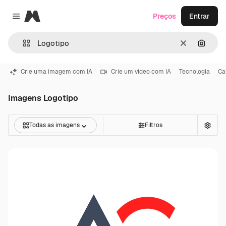
Magnific
Preços
Entrar
Close menu
Limpar
Pesqui
Crie uma imagem com IA
Crie um vídeo com IA
Tecnologia
Ca
Imagens Logotipo
Todas as imagens
Filtros