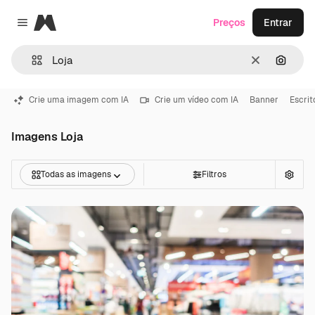
Magnific
Preços
Entrar
Close menu
Limpar
Pesqui
Crie uma imagem com IA
Crie um vídeo com IA
Banner
Escrit
Imagens Loja
Todas as imagens
Filtros