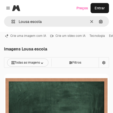
Magnific
Preços
Entrar
Close menu
Limpar
Pesqui
Crie uma imagem com IA
Crie um vídeo com IA
Tecnologia
Es
Imagens Lousa escola
Todas as imagens
Filtros