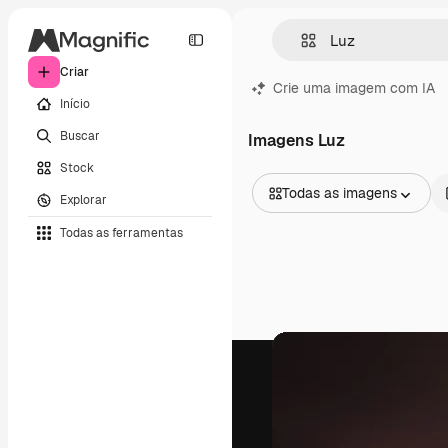
Criar
Crie uma imagem com IA
Início
Buscar
Imagens Luz
Stock
Todas as imagens
Explorar
Todas as imagens
Todas as ferramentas
Vetores
Ilustrações
Fotos
PSD
Modelos
Mockups
Vídeos
Clipes de vídeo
Animações
Modelos de vídeos
Ícones
Modelos 3D
Fontes