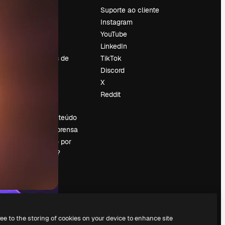
Preços
Suporte ao cliente
Sobre nós
Instagram
Reviews
YouTube
Emprego
LinkedIn
Tendências de
TikTok
pesquisa
Discord
Blog
X
Eventos
Reddit
es
Slidesgo
Vender conteúdo
Sala de imprensa
Procurando por
magnific.ai?
ree to the storing of cookies on your device to enhance site