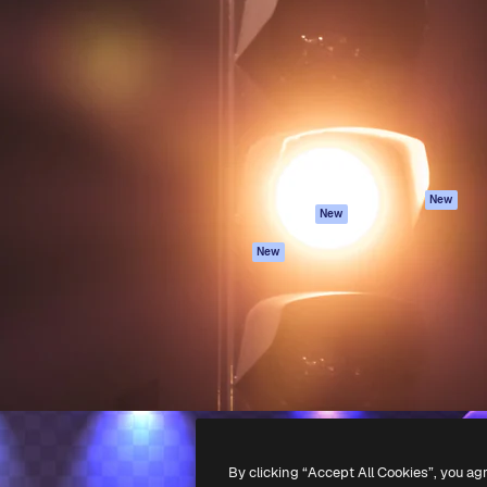
iativa para você direcionar
Spaces
Academy
alho. Mais de 1 milhão de
Assistente de IA
Documentação
e criativos, empresas,
Gerador de
Atendimento
dios.
imagens
Termos e
Gerador de vídeos
condições
Texto para voz
Política de
privacidade
Conteúdo de stock
Originais
MCP para
New
New
Claude/ChatGPT
Política de cooki
Agentes
Central de
New
confiabilidade
API
Afiliados
App móvel
Empresas
Todas as
ferramentas
-
2026
Freepik Company S.L.U.
Todos os direitos reservados
.
By clicking “Accept All Cookies”, you ag