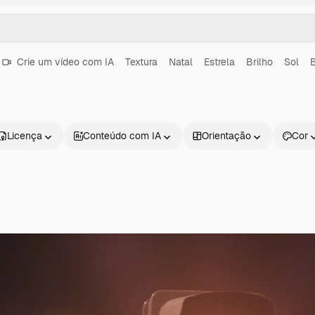
Crie um vídeo com IA
Textura
Natal
Estrela
Brilho
Sol
Licença
Conteúdo com IA
Orientação
Cor
Produtos
Começar