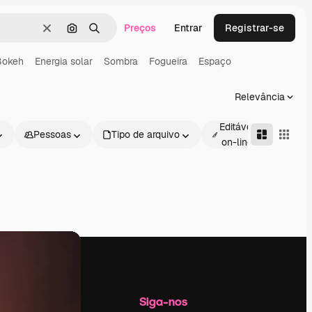
Preços
Entrar
Registrar-se
Limpar
Pesquisar por imagem
Buscar
Bokeh
Energia solar
Sombra
Fogueira
Espaço
Relevância
Editável
Pessoas
Tipo de arquivo
Avan
on-line
Empresa
Siga-nos