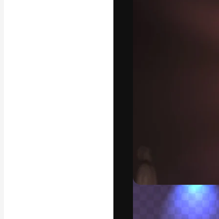
A plataforma cr
seu melhor trab
assinantes entr
agências e estú
Português
Copyright © 2010