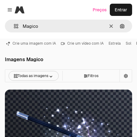
Magnific
Preços
Entrar
Close menu
Limpar
Pesqui
Crie uma imagem com IA
Crie um vídeo com IA
Estrela
Sol
Imagens Magico
Todas as imagens
Filtros