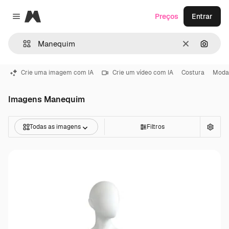
Magnific
Preços
Entrar
Close menu
Limpar
Pesqui
Crie uma imagem com IA
Crie um vídeo com IA
Costura
Moda
Imagens Manequim
Todas as imagens
Filtros