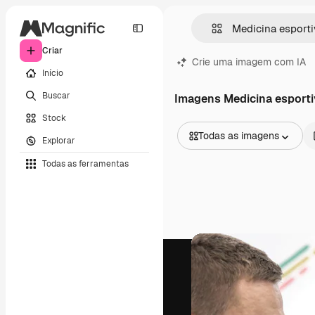
Criar
Crie uma imagem com IA
Início
Buscar
Imagens Medicina esporti
Stock
Todas as imagens
Explorar
Todas as imagens
Todas as ferramentas
Vetores
Ilustrações
Fotos
PSD
Modelos
Mockups
Vídeos
Clipes de vídeo
Animações
Modelos de vídeos
Ícones
Modelos 3D
Fontes