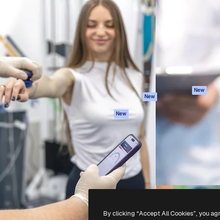
iativa para você direcionar
Spaces
Academy
alho. Mais de 1 milhão de
Assistente de IA
Documentação
e criativos, empresas,
Gerador de
Atendimento
dios.
imagens
Termos e
Gerador de vídeos
condições
Texto para voz
Política de
privacidade
Conteúdo de stock
Originais
MCP para
New
New
Claude/ChatGPT
Política de cooki
Agentes
Central de
New
confiabilidade
API
Afiliados
App móvel
Empresas
Todas as
ferramentas
-
2026
Freepik Company S.L.U.
Todos os direitos reservados
.
By clicking “Accept All Cookies”, you ag