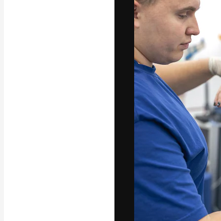
A plataforma cr
seu melhor trab
assinantes entr
agências e estú
Português
Copyright © 2010