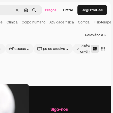
Preços
Entrar
Registrar-se
Limpar
Pesquisar por imagem
Buscar
es
Clinica
Corpo humano
Atividade fisica
Corrida
Fisioterape
Relevância
Editável
Pessoas
Tipo de arquivo
Avan
on-line
Empresa
Siga-nos