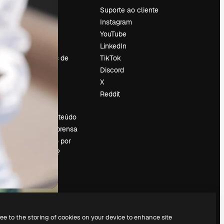
Preços
Suporte ao cliente
Sobre nós
Instagram
Reviews
YouTube
Emprego
LinkedIn
Tendências de
TikTok
pesquisa
Discord
Blog
X
Eventos
Reddit
es
Slidesgo
Vender conteúdo
Sala de imprensa
Procurando por
magnific.ai?
ree to the storing of cookies on your device to enhance site