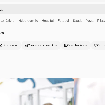
Crie um vídeo com IA
Hospital
Futebol
Saude
Yoga
Pilat
va
Licença
Conteúdo com IA
Orientação
Cor
Produtos
Começar