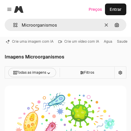
Magnific
Preços
Entrar
Close menu
Limpar
Pesqui
Crie uma imagem com IA
Crie um vídeo com IA
Agua
Saude
Imagens Microorganismos
Todas as imagens
Filtros