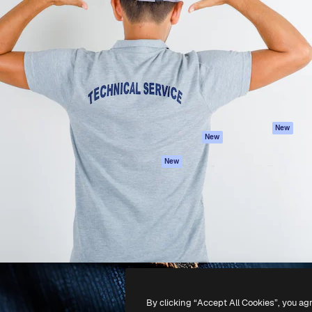
iativa para você direcionar
Spaces
Academy
alho. Mais de 1 milhão de
Assistente de IA
Documentação
e criativos, empresas,
Gerador de
Atendimento
dios.
imagens
Termos e
Gerador de vídeos
condições
Texto para voz
Política de
privacidade
Conteúdo de stock
Originais
MCP para
New
New
Claude/ChatGPT
Política de cooki
Agentes
Central de
New
confiabilidade
API
Afiliados
App móvel
Empresas
Todas as
ferramentas
-
2026
Freepik Company S.L.U.
Todos os direitos reservados
.
By clicking “Accept All Cookies”, you ag