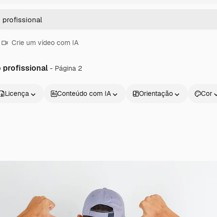
Crie um vídeo com IA
profissional
- Página 2
Licença
Conteúdo com IA
Orientação
Cor
Produtos
Começar