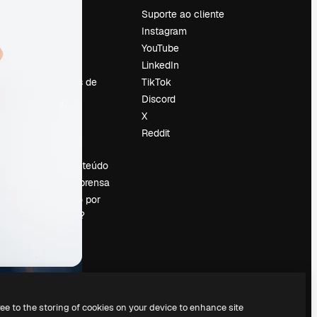
Preços
Suporte ao cliente
Sobre nós
Instagram
Reviews
YouTube
Emprego
LinkedIn
Tendências de
TikTok
pesquisa
Discord
Blog
X
Eventos
Reddit
es
Slidesgo
Vender conteúdo
Sala de imprensa
Procurando por
magnific.ai?
ree to the storing of cookies on your device to enhance site