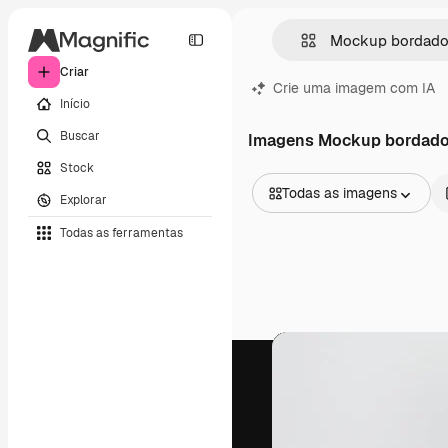
Criar
Crie uma imagem com IA
Início
Buscar
Imagens Mockup bordado 
Stock
Todas as imagens
Explorar
Todas as imagens
Todas as ferramentas
Vetores
Ilustrações
Fotos
PSD
Modelos
Mockups
Vídeos
Clipes de vídeo
Animações
Modelos de vídeos
Ícones
Modelos 3D
Fontes