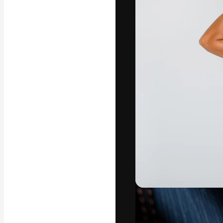
A plataforma cr
seu melhor trab
assinantes entr
agências e estú
Português
Copyright © 2010