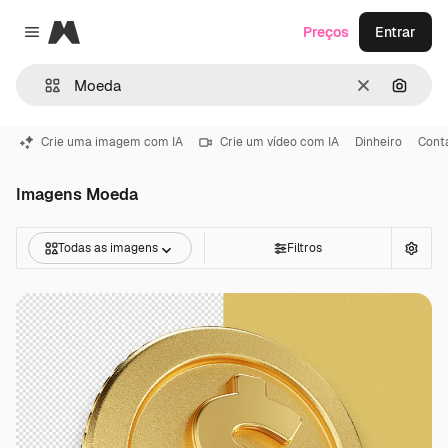
Magnific
Preços
Entrar
Close menu
Limpar
Pesqui
Crie uma imagem com IA
Crie um vídeo com IA
Dinheiro
Conta
Imagens Moeda
Todas as imagens
Filtros