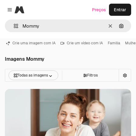
Magnific
Preços
Entrar
Close menu
Limpar
Pesqui
Crie uma imagem com IA
Crie um vídeo com IA
Familia
Mulhe
Imagens Mommy
Todas as imagens
Filtros