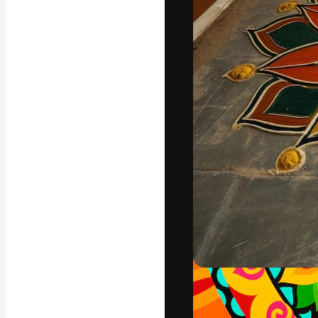
A plataforma cr
seu melhor trab
assinantes entr
agências e estú
Português
Copyright © 2010