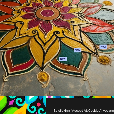
iativa para você direcionar
Spaces
Academy
alho. Mais de 1 milhão de
Assistente de IA
Documentação
e criativos, empresas,
Gerador de
Atendimento
dios.
imagens
Termos e
Gerador de vídeos
condições
Texto para voz
Política de
privacidade
Conteúdo de stock
Originais
MCP para
New
New
Claude/ChatGPT
Política de cooki
Agentes
Central de
New
confiabilidade
API
Afiliados
App móvel
Empresas
Todas as
ferramentas
-
2026
Freepik Company S.L.U.
Todos os direitos reservados
.
By clicking “Accept All Cookies”, you ag