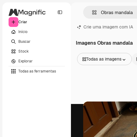
Criar
Crie uma imagem com IA
Início
Buscar
Imagens Obras mandala
Stock
Todas as imagens
Explorar
Todas as imagens
Todas as ferramentas
Vetores
Ilustrações
Fotos
PSD
Modelos
Mockups
Vídeos
Clipes de vídeo
Animações
Modelos de vídeos
Ícones
Modelos 3D
Fontes