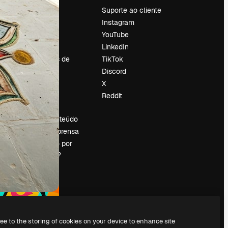
Preços
Suporte ao cliente
Sobre nós
Instagram
Reviews
YouTube
Emprego
LinkedIn
Tendências de
TikTok
pesquisa
Discord
Blog
X
Eventos
Reddit
es
Slidesgo
Vender conteúdo
Sala de imprensa
Procurando por
magnific.ai?
ree to the storing of cookies on your device to enhance site