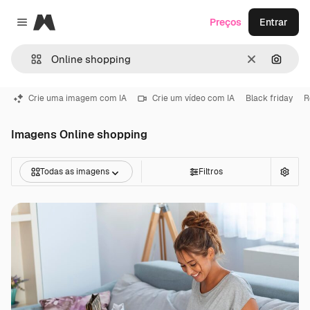
Magnific
Preços
Entrar
Close menu
Limpar
Pesqui
Crie uma imagem com IA
Crie um vídeo com IA
Black friday
R
Imagens Online shopping
Todas as imagens
Filtros