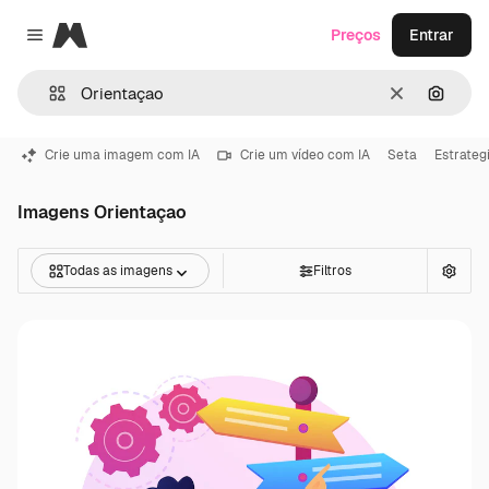
Magnific
Preços
Entrar
Close menu
Limpar
Pesqui
Crie uma imagem com IA
Crie um vídeo com IA
Seta
Estrateg
Imagens Orientaçao
Todas as imagens
Filtros