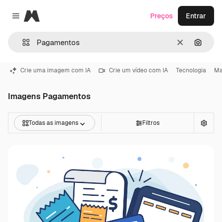
Magnific
Preços
Entrar
Close menu
Limpar
Pesqui
Crie uma imagem com IA
Crie um vídeo com IA
Tecnologia
Ma
Imagens Pagamentos
Todas as imagens
Filtros