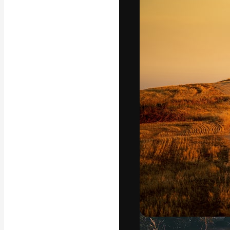
Ícones
Modelos 3D
Fontes
A plataforma cr
seu melhor trab
assinantes entr
agências e estú
Português
Copyright © 2010