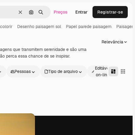
Preços
Entrar
Registrar-se
Limpar
Pesquisar por imagem
Buscar
colorir
Desenho paisagem sol
Papel parede paisagem
Paisagem
Relevância
aisagens que transmitem serenidade e são uma
Não perca essa chance de se inspirar.
Editável
Pessoas
Tipo de arquivo
Avan
on-line