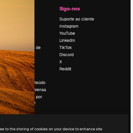
Empresa
Siga-nos
Preços
Suporte ao cliente
Sobre nós
Instagram
Reviews
YouTube
Emprego
LinkedIn
Tendências de
TikTok
pesquisa
Discord
Blog
X
Eventos
Reddit
es
Slidesgo
Vender conteúdo
Sala de imprensa
Procurando por
magnific.ai?
ree to the storing of cookies on your device to enhance site