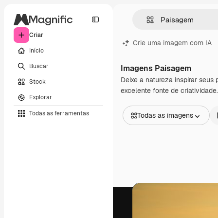
Criar
Crie uma imagem com IA
Início
Buscar
Imagens Paisagem
Deixe a natureza inspirar seus
Stock
excelente fonte de criatividade
Explorar
Todas as ferramentas
Todas as imagens
Todas as imagens
Vetores
Ilustrações
Fotos
PSD
Modelos
Mockups
Vídeos
Clipes de vídeo
Animações
Modelos de vídeos