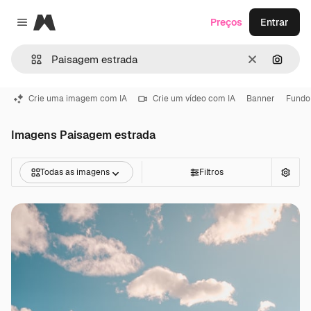
Magnific
Preços
Entrar
Close menu
Limpar
Pesqui
Crie uma imagem com IA
Crie um vídeo com IA
Banner
Fundo
Imagens Paisagem estrada
Todas as imagens
Filtros