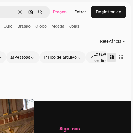
Preços
Entrar
Registrar-se
Limpar
Pesquisar por imagem
Buscar
Ouro
Brasao
Globo
Moeda
Joias
Relevância
Editável
Pessoas
Tipo de arquivo
Avan
on-line
Empresa
Siga-nos