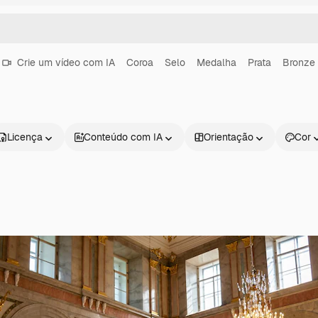
Crie um vídeo com IA
Coroa
Selo
Medalha
Prata
Bronze
Licença
Conteúdo com IA
Orientação
Cor
Produtos
Começar