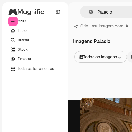
Criar
Crie uma imagem com IA
Início
Buscar
Imagens Palacio
Stock
Todas as imagens
Explorar
Todas as imagens
Todas as ferramentas
Vetores
Ilustrações
Fotos
PSD
Modelos
Mockups
Vídeos
Clipes de vídeo
Animações
Modelos de vídeos
Ícones
Modelos 3D
Fontes