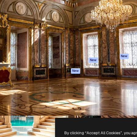
iativa para você direcionar
Spaces
Academy
alho. Mais de 1 milhão de
Assistente de IA
Documentação
e criativos, empresas,
Gerador de
Atendimento
dios.
imagens
Termos e
Gerador de vídeos
condições
Texto para voz
Política de
privacidade
Conteúdo de stock
Originais
MCP para
New
New
Claude/ChatGPT
Política de cooki
Agentes
Central de
New
confiabilidade
API
Afiliados
App móvel
Empresas
Todas as
ferramentas
-
2026
Freepik Company S.L.U.
Todos os direitos reservados
.
By clicking “Accept All Cookies”, you ag