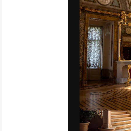
A plataforma cr
seu melhor trab
assinantes entr
agências e estú
Português
Copyright © 2010