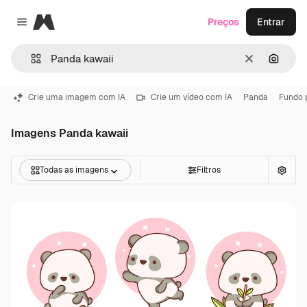
Magnific
Preços
Entrar
Close menu
Limpar
Pesqui
Crie uma imagem com IA
Crie um vídeo com IA
Panda
Fundo 
Imagens Panda kawaii
Todas as imagens
Filtros