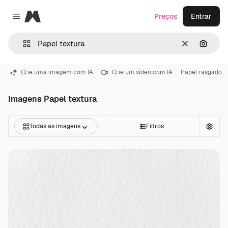
Magnific
Preços
Entrar
Close menu
Limpar
Pesqui
Crie uma imagem com IA
Crie um vídeo com IA
Papel rasgado
Imagens Papel textura
Todas as imagens
Filtros