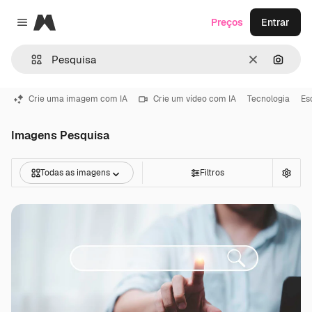
Magnific
Preços
Entrar
Close menu
Limpar
Pesqui
Crie uma imagem com IA
Crie um vídeo com IA
Tecnologia
Es
Imagens Pesquisa
Todas as imagens
Filtros