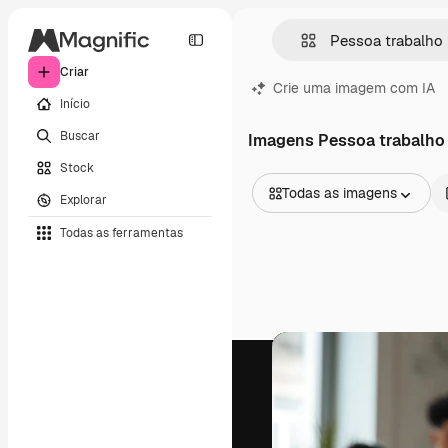
Criar
Crie uma imagem com IA
Início
Buscar
Imagens Pessoa trabalho
Stock
Todas as imagens
Explorar
Todas as imagens
Todas as ferramentas
Vetores
Ilustrações
Fotos
PSD
Modelos
Mockups
Vídeos
Clipes de vídeo
Animações
Modelos de vídeos
Ícones
Modelos 3D
Fontes