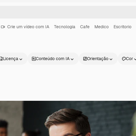
Crie um vídeo com IA
Tecnologia
Cafe
Medico
Escritorio
Licença
Conteúdo com IA
Orientação
Cor
Produtos
Começar