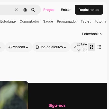
Preços
Entrar
Registrar-se
Limpar
Pesquisar por imagem
Buscar
Estudante
Computador
Saude
Programador
Tablet
Fotograf
Relevância
Editável
Pessoas
Tipo de arquivo
Avan
on-line
Empresa
Siga-nos