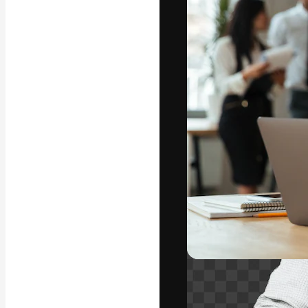
A plataforma cr
seu melhor trab
assinantes entr
agências e estú
Português
Copyright © 2010