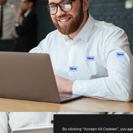
iativa para você direcionar
Spaces
Academy
alho. Mais de 1 milhão de
Assistente de IA
Documentação
e criativos, empresas,
Gerador de
Atendimento
dios.
imagens
Termos e
Gerador de vídeos
condições
Texto para voz
Política de
privacidade
Conteúdo de stock
Originais
MCP para
New
New
Claude/ChatGPT
Política de cooki
Agentes
Central de
New
confiabilidade
API
Afiliados
App móvel
Empresas
Todas as
ferramentas
-
2026
Freepik Company S.L.U.
Todos os direitos reservados
.
By clicking “Accept All Cookies”, you ag