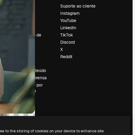
Preços
Suporte ao cliente
Sobre nós
Instagram
Reviews
YouTube
Emprego
LinkedIn
Tendências de
TikTok
pesquisa
Discord
Blog
X
Eventos
Reddit
es
Slidesgo
Vender conteúdo
Sala de imprensa
Procurando por
magnific.ai?
ree to the storing of cookies on your device to enhance site