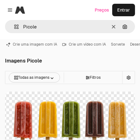
Magnific
Preços
Entrar
Close menu
Limpar
Pesqui
Crie uma imagem com IA
Crie um vídeo com IA
Sorvete
Desen
Imagens Picole
Todas as imagens
Filtros