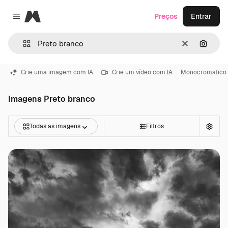
Magnific
Preços
Entrar
Close menu
Limpar
Pesqui
Crie uma imagem com IA
Crie um vídeo com IA
Monocromatico
Imagens Preto branco
Todas as imagens
Filtros