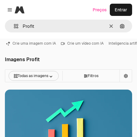
Magnific
Preços
Entrar
Close menu
Limpar
Pesqui
Crie uma imagem com IA
Crie um vídeo com IA
Inteligencia artif
Imagens Profit
Todas as imagens
Filtros