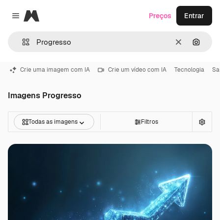
Magnific
Preços
Entrar
Close menu
Limpar
Pesqui
Crie uma imagem com IA
Crie um vídeo com IA
Tecnologia
Sa
Imagens Progresso
Todas as imagens
Filtros