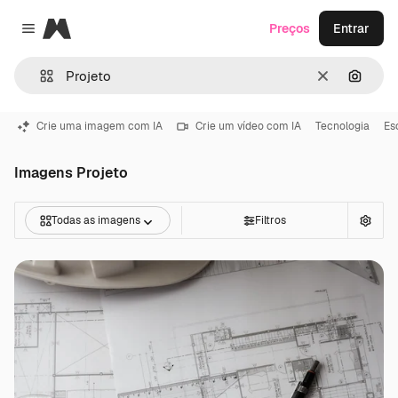
Magnific
Preços
Entrar
Close menu
Limpar
Pesqui
Crie uma imagem com IA
Crie um vídeo com IA
Tecnologia
Es
Imagens Projeto
Todas as imagens
Filtros